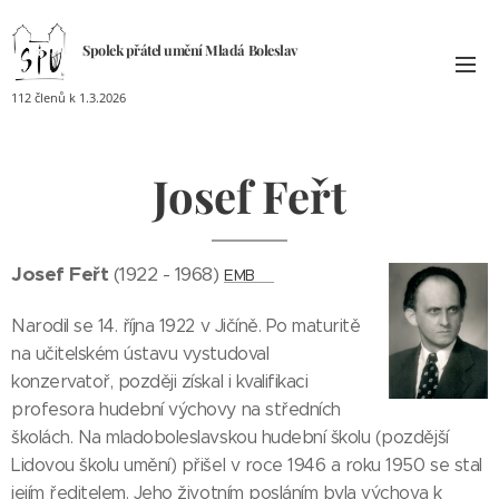
Spolek přátel umění
Mladá
Boleslav
112 členů k 1.3.2026
Josef Feřt
Josef Feřt
(1922 - 1968)
EMB↗
Narodil se 14. října 1922 v Jičíně. Po maturitě
na učitelském ústavu vystudoval
konzervatoř, později získal i kvalifikaci
profesora hudební výchovy na středních
školách. Na mladoboleslavskou hudební školu (pozdější
Lidovou školu umění) přišel v roce 1946 a roku 1950 se stal
jejím ředitelem. Jeho životním posláním byla výchova k