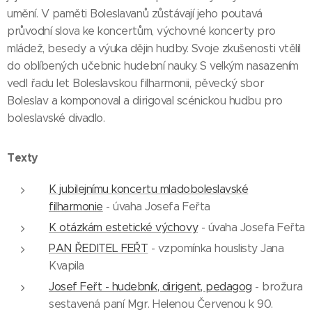
umění. V paměti Boleslavanů zůstávají jeho poutavá
průvodní slova ke koncertům, výchovné koncerty pro
mládež, besedy a výuka dějin hudby. Svoje zkušenosti vtělil
do oblíbených učebnic hudební nauky. S velkým nasazením
vedl řadu let Boleslavskou filharmonii, pěvecký sbor
Boleslav a komponoval a dirigoval scénickou hudbu pro
boleslavské divadlo.
Texty
K jubilejnímu koncertu mladoboleslavské
filharmonie
- úvaha Josefa Feřta
K otázkám estetické výchovy
- úvaha Josefa Feřta
PAN ŘEDITEL FEŘT
- vzpomínka houslisty Jana
Kvapila
Josef Feřt - hudebník, dirigent, pedagog
- brožura
sestavená paní Mgr. Helenou Červenou k 90.