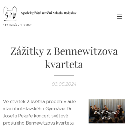
Spolek přátel umění
Mladá
Boleslav
112 členů k 1.3.2026
Zážitky z Bennewitzova
kvarteta
03.05.2024
Ve čtvrtek 2. května proběhl v aule
mladoboleslavského Gymnázia Dr.
Foto: Zdeněk
Josefa Pekaře koncert světově
Kolín
proslulého Bennewitzova kvarteta.