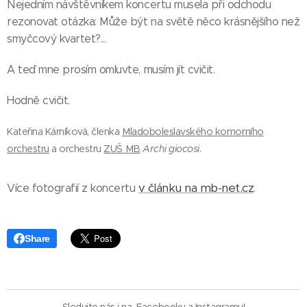
Nejedním návštěvníkem koncertu musela při odchodu
rezonovat otázka: Může být na světě něco krásnějšího než
smyčcový kvartet?...
A teď mne prosím omluvte, musím jít cvičit.
Hodně cvičit.
Kateřina Kárníková, členka
Mladoboleslavského komorního
orchestru
a orchestru
ZUŠ MB
Archi giocosi
.
v článku na mb-net.cz
Více fotografií z koncertu
.
Share