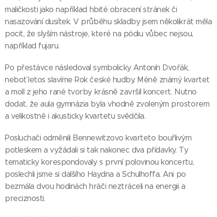
maličkosti jako například hbité obracení stránek či
nasazování dusítek. V průběhu skladby jsem několikrát měla
pocit, že slyším nástroje, které na pódiu vůbec nejsou,
například fujaru.
Po přestávce následoval symbolicky Antonín Dvořák,
neboť letos slavíme Rok české hudby. Méně známý kvartet
a moll z jeho rané tvorby krásně završil koncert. Nutno
dodat, že aula gymnázia byla vhodně zvoleným prostorem
a velikostně i akusticky kvartetu svědčila.
Posluchači odměnili Bennewitzovo kvarteto bouřlivým
potleskem a vyžádali si tak nakonec dva přídavky. Ty
tematicky korespondovaly s první polovinou koncertu,
poslechli jsme si dalšího Haydna a Schulhoffa. Ani po
bezmála dvou hodinách hráči neztráceli na energii a
preciznosti.