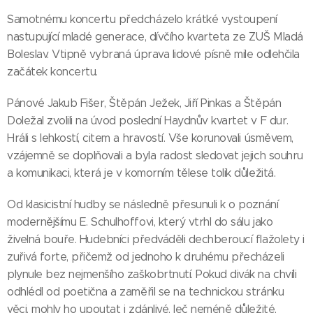
Samotnému koncertu předcházelo krátké vystoupení
nastupující mladé generace, dívčího kvarteta ze ZUŠ Mladá
Boleslav. Vtipně vybraná úprava lidové písně mile odlehčila
začátek koncertu.
Pánové Jakub Fišer, Štěpán Ježek, Jiří Pinkas a Štěpán
Doležal zvolili na úvod poslední Haydnův kvartet v F dur.
Hráli s lehkostí, citem a hravostí. Vše korunovali úsměvem,
vzájemně se doplňovali a byla radost sledovat jejich souhru
a komunikaci, která je v komorním tělese tolik důležitá.
Od klasicistní hudby se následně přesunuli k o poznání
modernějšímu E. Schulhoffovi, který vtrhl do sálu jako
živelná bouře. Hudebníci předváděli dechberoucí flažolety i
zuřivá forte, přičemž od jednoho k druhému přecházeli
plynule bez nejmenšího zaškobrtnutí. Pokud divák na chvíli
odhlédl od poetična a zaměřil se na technickou stránku
věci, mohly ho upoutat i zdánlivé, leč neméně důležité,