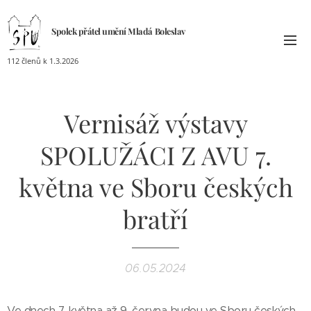
Spolek přátel umění
Mladá
Boleslav
112 členů k 1.3.2026
Vernisáž výstavy
SPOLUŽÁCI Z AVU 7.
května ve Sboru českých
bratří
06.05.2024
Ve dnech 7. května až 9. června budou ve Sboru českých