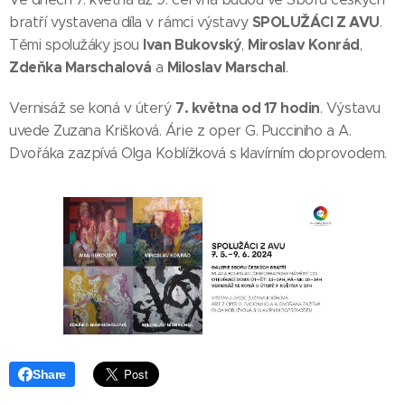
SPOLUŽÁCI Z AVU
bratří vystavena díla v rámci výstavy
.
Ivan Bukovský
Miroslav Konrád
Těmi spolužáky jsou
,
,
Zdeňka Marschalová
Miloslav Marschal
a
.
7. května od 17 hodin
Vernisáž se koná v úterý
. Výstavu
uvede Zuzana Krišková. Árie z oper G. Pucciniho a A.
Dvořáka zazpívá Olga Koblížková s klavírním doprovodem.
Share