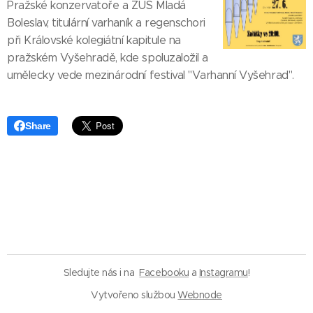
Pražské konzervatoře a ZUŠ Mladá
Boleslav, titulární varhaník a regenschori
při Královské kolegiátní kapitule na
pražském Vyšehradě, kde spoluzaložil a
umělecky vede mezinárodní festival "Varhanní Vyšehrad".
Share
Sledujte nás i na
Facebooku
a
Instagramu
!
Vytvořeno službou
Webnode