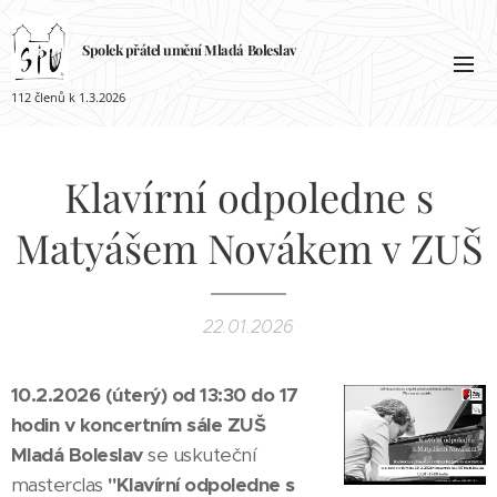
Spolek přátel umění
Mladá
Boleslav
112 členů k 1.3.2026
Klavírní odpoledne s
Matyášem Novákem v ZUŠ
22.01.2026
10.2.2026 (úterý) od 13:30 do 17
hodin v koncertním sále ZUŠ
Mladá Boleslav
se uskuteční
masterclas
"Klavírní
odpoledne s