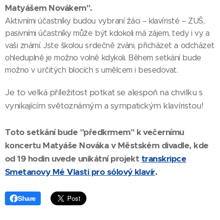
Matyášem Novákem".
Aktivními účastníky budou vybraní žáci – klavíristé – ZUŠ,
pasivními účastníky může být kdokoli má zájem, tedy i vy a
vaši známí. Jste školou srdečně zváni, přicházet a odcházet
ohleduplně je možno volně kdykoli. Během setkání bude
možno v určitých blocích s umělcem i besedovat.
Je to velká příležitost potkat se alespoň na chvilku s
vynikajícím světoznámým a sympatickým klavíristou!
Toto setkání bude "předkrmem" k večernímu
koncertu Matyáše Nováka v Městském divadle, kde
od 19 hodin uvede unikátní projekt
transkripce
Smetanovy Mé Vlasti pro sólový klavír
.
Share