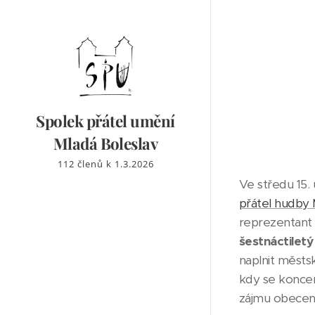
Spolek přátel umění
Mladá
Boleslav
112 členů k 1.3.2026
Ve středu 15.
přátel hudby 
reprezentant 
šestnáctiletý
naplnit městs
kdy se koncer
zájmu obecen