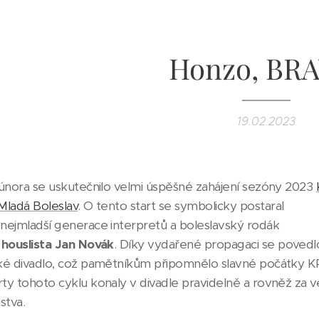
Honzo, BRA
19.02.2023
 února se uskutečnilo velmi úspěšné zahájení sezóny 2023
Mladá Boleslav
. O tento start se symbolicky postaral
nejmladší generace interpretů a boleslavský rodák
 houslista Jan Novák
. Díky vydařené propagaci se povedl
ké divadlo, což pamětníkům připomnělo slavné počátky K
ty tohoto cyklu konaly v divadle pravidelně a rovněž za 
stva.