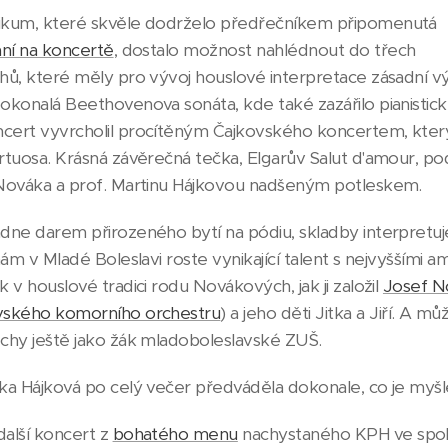
ikum, které skvěle dodrželo předřečníkem připomenutá
ání na koncertě
, dostalo možnost nahlédnout do třech
hů, které měly pro vývoj houslové interpretace zásadní v
okonalá Beethovenova sonáta, kde také zazářilo pianisti
ncert vyvrcholil procítěným Čajkovského koncertem, kte
rtuosa. Krásná závěrečná tečka, Elgarův Salut d'amour, po
Nováka a prof. Martinu Hájkovou nadšeným potleskem.
dne darem přirozeného bytí na pódiu, skladby interpretu
 nám v Mladé Boleslavi roste vynikající talent s nejvyšším
 v houslové tradici rodu Novákových, jak ji založil
Josef N
vského komorního orchestru
) a jeho děti Jitka a Jiří. A 
chy ještě jako žák mladoboleslavské ZUŠ.
ka Hájková po celý večer předváděla dokonale, co je myš
alší koncert z
bohatého menu
nachystaného KPH ve spolup