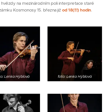
é hvězdy na mezinárodním poli interpretace staré
 zámku Kosmonosy 15. března již
od 18(!!!)
hodin
.
to: Lenka Hýblová
foto: Lenka Hýblová