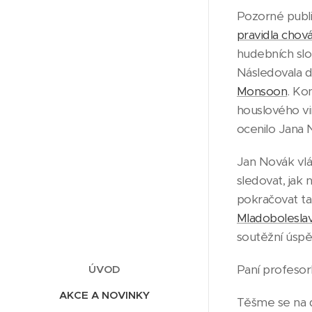
Pozorné publ
pravidla chov
hudebních slo
Následovala d
Monsoon
. Ko
houslového vi
ocenilo Jana 
Jan Novák vlá
sledovat, jak
pokračovat tak
Mladobolesla
soutěžní úspě
Paní profesor
ÚVOD
AKCE A NOVINKY
Těšme se na d