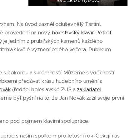
foto: Lenka Hýblová
ýznam. Na úvod zazněl oduševnělý Tartini.
cké provedení na nový
boleslavský klavír Petrof
rý je jedním z prubířských kamenů každého
dtrhla skvělé vyznění celého večera. Publikum
je s pokorou a skromností. Můžeme s vděčností
i ambicemi předávat krásu hudebního umění a
ovák
(ředitel boleslavské ZUŠ a
zakladatel
můžeme být pyšní na to, že Jan Novák zažil svoje první
leno pod pojmem klavírní spolupráce.
ráci s naším spolkem pro letošní rok. Čekají nás