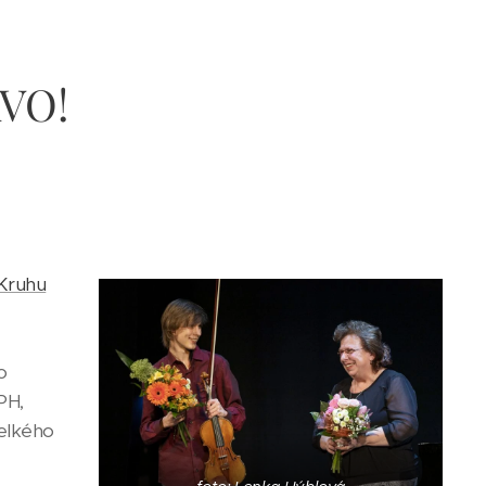
VO!
Kruhu
o
PH,
velkého