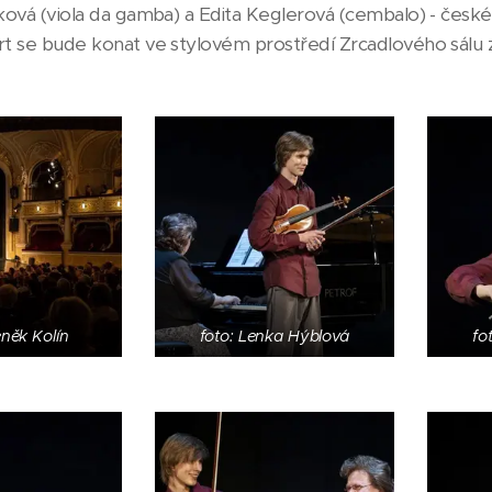
ková (viola da gamba) a Edita Keglerová (cembalo) - česk
t se bude konat ve stylovém prostředí Zrcadlového sálu
eněk Kolín
foto: Lenka Hýblová
fo