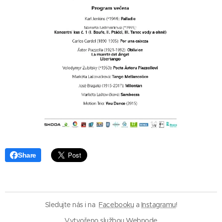
Share
Sledujte nás i na
Facebooku
a
Instagramu
!
Vytvořeno službou
Webnode