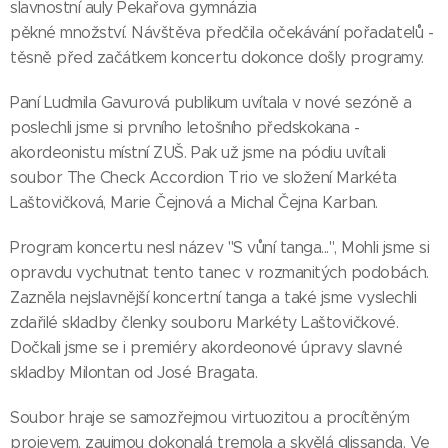
slavnostní auly Pekařova gymnázia
pěkné množství. Návštěva předčila očekávání pořadatelů -
těsně před začátkem koncertu dokonce došly programy.
Paní Ludmila Gavurová publikum uvítala v nové sezóně a
poslechli jsme si prvního letošního předskokana -
akordeonistu místní ZUŠ. Pak už jsme na pódiu uvítali
soubor The Check Accordion Trio ve složení Markéta
Laštovičková, Marie Čejnová a Michal Čejna Karban.
Program koncertu nesl název "S vůní tanga...", Mohli jsme si
opravdu vychutnat tento tanec v rozmanitých podobách.
Zazněla nejslavnější koncertní tanga a také jsme vyslechli
zdařilé skladby členky souboru Markéty Laštovičkové.
Dočkali jsme se i premiéry akordeonové úpravy slavné
skladby Milontan od José Bragata.
Soubor hraje se samozřejmou virtuozitou a procítěným
projevem, zaujmou dokonalá tremola a skvělá glissanda. Ve