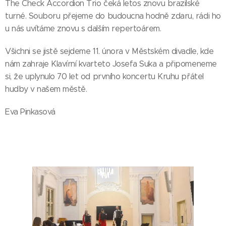
The Check Accordion Trio čeká letos znovu brazilské
turné. Souboru přejeme do budoucna hodně zdaru, rádi ho
u nás uvítáme znovu s dalším repertoárem.
Všichni se jistě sejdeme 11. února v Městském divadle, kde
nám zahraje Klavírní kvarteto Josefa Suka a připomeneme
si, že uplynulo 70 let od prvního koncertu Kruhu přátel
hudby v našem městě.
Eva Pinkasová