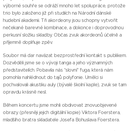
výborné souhře se odráží mnoho let spolupráce, protože
trio bylo založeno již při studiích na Národní dánské
hudební akademii. Tři akordeony jsou schopny vytvořit
nečekané barevné kombinace, a dokonce i doprovodnou
perkusní složku skladby. Občas zvuk akordeonů účelně a
příjemně doplňuje zpěv.
Soubor má dar navázat bezprostřední kontakt s publikem.
Dozvěděli jsme se o vývoji tanga a jeho významných
představitelích. Pobavila nás "slovní" fuga, která nám
pomohla nahlédnout do tajů polyfonie. Umělci si
pochvalovali akustiku auly (bývalé školní kaple), zvuk se tam
opravdu krásně nesl.
Během koncertu jsme mohli obdivovat znovuobjevené
obrazy (přesněji jejich digitální kopie) Viktora Foerstera,
mladšího bratra skladatele Josefa Bohuslava Foerstera.