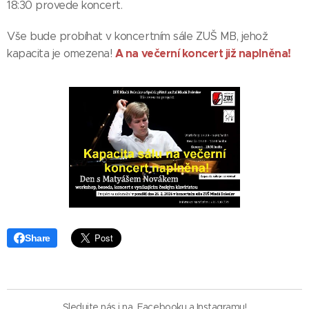
18:30 provede koncert.
Vše bude probíhat v koncertním sále ZUŠ MB, jehož
A na večerní koncert již naplněna!
kapacita je omezena!
Share
Sledujte nás i na
Facebooku
a
Instagramu
!