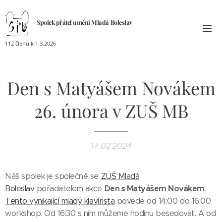
Spolek přátel umění
Mladá
Boleslav
112 členů k 1.3.2026
Den s Matyášem Novákem
26. února v ZUŠ MB
17.02.2024
Náš spolek je společně se
ZUŠ Mladá
Den s Matyášem Novákem
Boleslav
pořadatelem akce
.
Tento vynikající mladý klavírista
povede od 14:00 do 16:00
workshop. Od 16:30 s ním můžeme hodinu besedovat. A od