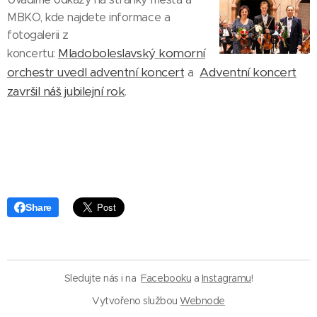
MBKO, kde najdete informace a
fotogalerii z
Mladoboleslavský komorní
koncertu:
orchestr uvedl adventní koncert
Adventní koncert
a
završil náš jubilejní rok
.
Share
Sledujte nás i na
Facebooku
a
Instagramu
!
Vytvořeno službou
Webnode