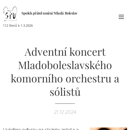
Spolek přátel umění
Mladá
Boleslav
112 členů k 1.3.2026
Adventní koncert
Mladoboleslavského
komorního orchestru a
sólistů
21.12.2024
Uvádíme odkazy na stránky města a