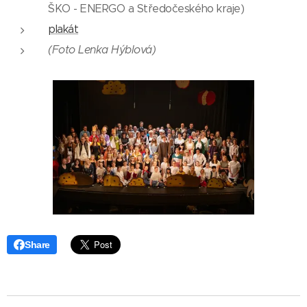
ŠKO - ENERGO a Středočeského kraje)
plakát
(Foto Lenka Hýblová)
Share