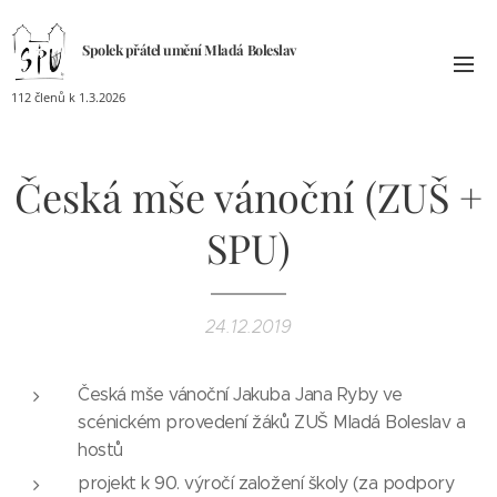
Spolek přátel umění
Mladá
Boleslav
112 členů k 1.3.2026
Česká mše vánoční (ZUŠ +
SPU)
24.12.2019
Česká mše vánoční Jakuba Jana Ryby ve
scénickém provedení žáků ZUŠ Mladá Boleslav a
hostů
projekt k 90. výročí založení školy (za podpory